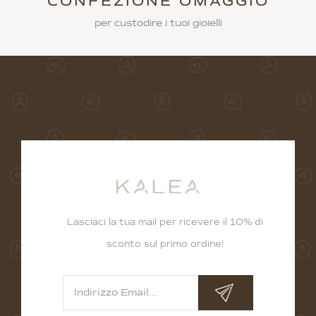
CONFEZIONE OMAGGIO
per custodire i tuoi gioielli
Lasciaci la tua mail per ricevere il 10% di
sconto sul primo ordine!