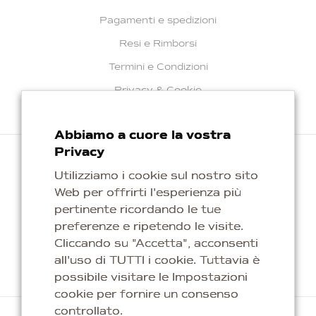
Pagamenti e spedizioni
Resi e Rimborsi
Termini e Condizioni
Privacy & Cookie
Abbiamo a cuore la vostra
Privacy
Utilizziamo i cookie sul nostro sito
Web per offrirti l'esperienza più
Repubblica di San Marino
pertinente ricordando le tue
info@kaleagioielli.com
preferenze e ripetendo le visite.
Cliccando su "Accetta", acconsenti
all'uso di TUTTI i cookie. Tuttavia è
possibile visitare le Impostazioni
cookie per fornire un consenso
controllato.