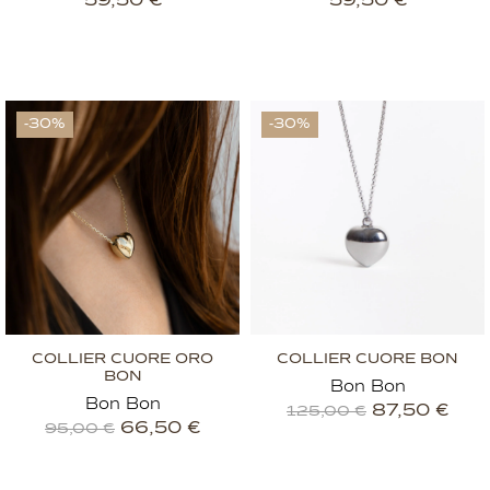
59,50
€
59,50
€
-30%
-30%
COLLIER CUORE ORO
COLLIER CUORE BON
BON
Bon Bon
Bon Bon
87,50
€
125,00
€
66,50
€
95,00
€