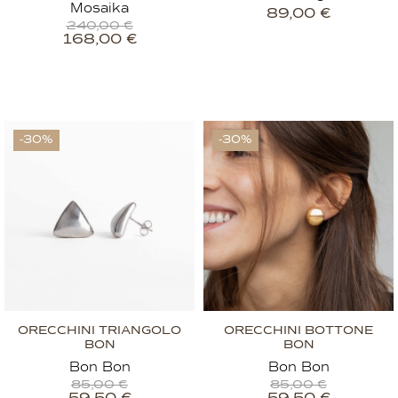
Mosaika
89,00
€
240,00
€
168,00
€
-30%
-30%
ORECCHINI TRIANGOLO
ORECCHINI BOTTONE
BON
BON
Bon Bon
Bon Bon
85,00
€
85,00
€