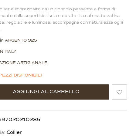
llier è impreziosito da un ciondolo passante a forma di
bato dalla superficie liscia e dorata. La catena forzatina
a, regolabile e luminosa, accompagna con naturalezza ogni
.
o in ARGENTO 925
N ITALY
ZIONE ARTIGIANALE
PEZZI DISPONIBILI
ve:
AGGIUNGI AL CARRELLO
697020210285
ia:
Collier