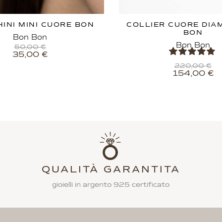
INI MINI CUORE BON
COLLIER CUORE DIA
BON
Bon Bon
Bon Bon
50,00
€
35,00
€
220,00
€
154,00
€
QUALITÀ GARANTITA
gioielli in argento 925 certificato