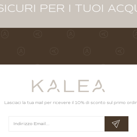
 I TUOI ACQUISTI · C
Lasciaci la tua mail per ricevere il 10% di sconto sul primo ordi