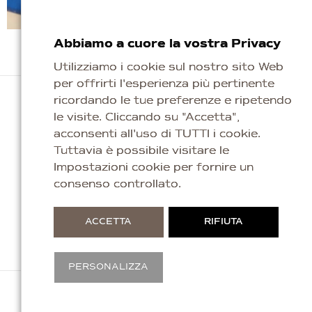
Abbiamo a cuore la vostra Privacy
Utilizziamo i cookie sul nostro sito Web
per offrirti l'esperienza più pertinente
ricordando le tue preferenze e ripetendo
le visite. Cliccando su "Accetta",
acconsenti all'uso di TUTTI i cookie.
Tuttavia è possibile visitare le
Impostazioni cookie per fornire un
Repubblica di San Marino
consenso controllato.
info@kaleagioielli.com
ACCETTA
RIFIUTA
PERSONALIZZA
Copyright © 2026 Titan Silver & Gold S.p.a. Tutti i Diritt