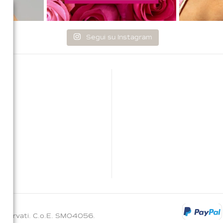
Segui su Instagram
i Riservati. C.o.E. SM04056.