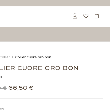
Collier
Collier cuore oro bon
LIER CUORE ORO BON
N
66,50
€
0
€
one