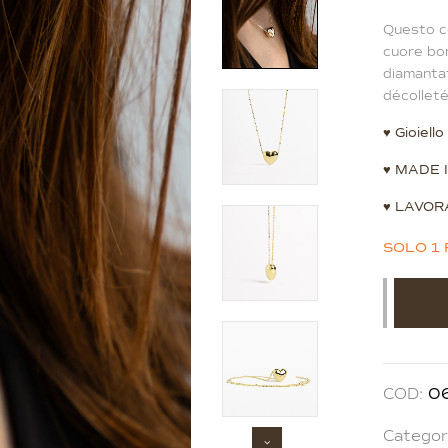
Questo co
cuore bom
diamantat
décolleté
♥
Gioiell
♥
MADE I
♥
LAVORA
SOLO 1 
Alternati
COD:
0
Categor