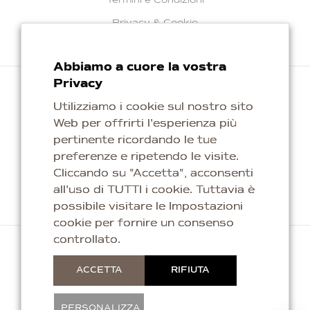
Termini e Condizioni
Privacy & Cookie
Abbiamo a cuore la vostra
Privacy
Utilizziamo i cookie sul nostro sito
Web per offrirti l'esperienza più
Repubblica di San Marino
pertinente ricordando le tue
info@kaleagioielli.com
preferenze e ripetendo le visite.
Cliccando su "Accetta", acconsenti
all'uso di TUTTI i cookie. Tuttavia è
possibile visitare le Impostazioni
cookie per fornire un consenso
controllato.
Copyright © 2026 Titan Silver & Gold S.p.a. Tutti i
ACCETTA
RIFIUTA
Diritti Riservati. C.o.E. SM04056.
PERSONALIZZA