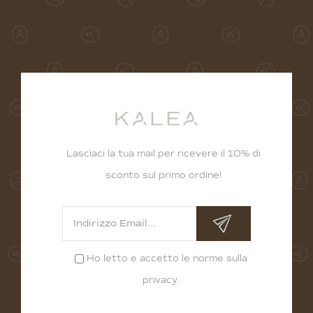
Lasciaci la tua mail per ricevere il 10% di
sconto sul primo ordine!
Ho letto e accetto le norme sulla
privacy
.
Alternative: