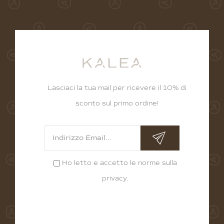
Lasciaci la tua mail per ricevere il 10% di
sconto sul primo ordine!
Ho letto e accetto le norme sulla
privacy
.
Alternative: