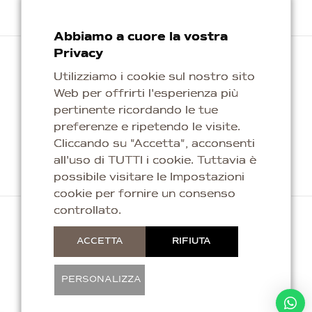
Abbiamo a cuore la vostra
Privacy
Utilizziamo i cookie sul nostro sito
Web per offrirti l'esperienza più
Repubblica di San Marino
pertinente ricordando le tue
info@kaleagioielli.com
preferenze e ripetendo le visite.
Cliccando su "Accetta", acconsenti
all'uso di TUTTI i cookie. Tuttavia è
possibile visitare le Impostazioni
cookie per fornire un consenso
controllato.
Copyright © 2026 Titan Silver & Gold S.p.a. Tutti i
ACCETTA
RIFIUTA
Diritti Riservati. C.o.E. SM04056.
PERSONALIZZA