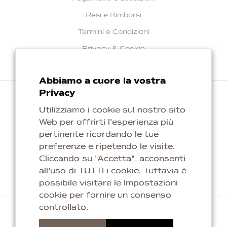
Resi e Rimborsi
Termini e Condizioni
Privacy & Cookie
Abbiamo a cuore la vostra
Privacy
Utilizziamo i cookie sul nostro sito
Web per offrirti l'esperienza più
Repubblica di San Marino
pertinente ricordando le tue
info@kaleagioielli.com
preferenze e ripetendo le visite.
Cliccando su "Accetta", acconsenti
all'uso di TUTTI i cookie. Tuttavia è
possibile visitare le Impostazioni
cookie per fornire un consenso
controllato.
Copyright © 2026 Titan Silver & Gold S.p.a. Tutti i