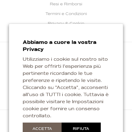
Resi e Rimborsi
Termini e Condizioni
Privacy & Cookie
Abbiamo a cuore la vostra
Privacy
Utilizziamo i cookie sul nostro sito
Web per offrirti l'esperienza più
Repubblica di San Marino
pertinente ricordando le tue
info@kaleagioielli.com
preferenze e ripetendo le visite.
Cliccando su "Accetta", acconsenti
all'uso di TUTTI i cookie. Tuttavia è
possibile visitare le Impostazioni
cookie per fornire un consenso
controllato.
Copyright © 2026 Titan Silver & Gold S.p.a. Tutti i
ACCETTA
RIFIUTA