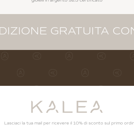
gioielli in argento 925 certificato
 GRATUITA CON ORDINE
Lasciaci la tua mail per ricevere il 10% di sconto sul primo ordi