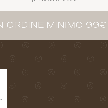
per custodire i tuoi gioielli
 MINIMO 99€ · PAGAME
ne!