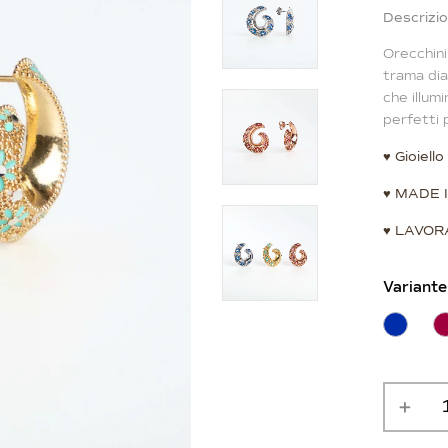
Descrizi
Orecchini
trama dia
che illumi
perfetti 
♥
Gioiell
♥
MADE I
♥
LAVORA
Variante