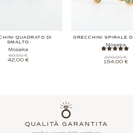
CHINI QUADRATO DI
ORECCHINI SPIRALE D
SMALTO
Mosaika
Mosaika
60,00
€
220,00
€
42,00
€
154,00
€
QUALITÀ GARANTITA