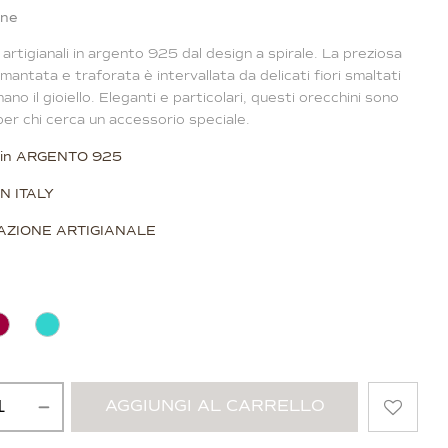
one
 artigianali in argento 925 dal design a spirale. La preziosa
mantata e traforata è intervallata da delicati fiori smaltati
nano il gioiello. Eleganti e particolari, questi orecchini sono
per chi cerca un accessorio speciale.
o in ARGENTO 925
N ITALY
ZIONE ARTIGIANALE
AGGIUNGI AL CARRELLO