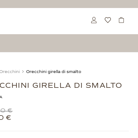
Orecchini
Orecchini girella di smalto
CCHINI GIRELLA DI SMALTO
A
00
€
50
€