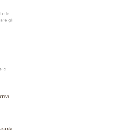
tte le
are gli
ello
TIVI
.
ura del