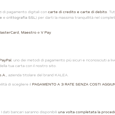
izi di pagamento digitali con
carte di credito e carte di debito
. Tu
e
e
crittografia
SSL
) per darti la massima tranquillità nel complet
asterCard
,
Maestro
e
V Pay
PayPal
, uno dei metodi di pagamento più sicuri e riconosciuti a liv
ella tua carta con il nostro sito.
p.A.
,
azienda titolare del brand KALEA.
lità di scegliere il
PAGAMENTO A 3 RATE SENZA COSTI AGGIUN
I dati bancari saranno disponibili
una volta completata la proced