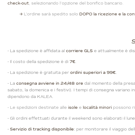
check-out
, selezionando l’opzione del bonifico bancario.
→
L’ordine sarà spedito solo
DOPO la ricezione e la con
⋅ La spedizione è affidata al
corriere GLS
e attualmente è dispo
⋅ Il costo della spedizione è di
7€
.
⋅ La spedizione è gratuita per
ordini superiori a 99€
.
⋅ La
consegna avviene in 24/48 ore
dal momento della presa i
sabato, la domenica e i festivi). I tempi di consegna variano i
dipendono da KALEA.
⋅ Le spedizioni destinate alle
isole
e
località minori
possono ri
⋅ Gli ordini effettuati durante il weekend sono elaborati il lun
⋅
Servizio di tracking disponibile
:
per monitorare il viaggio del