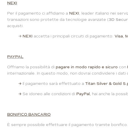
NEXI
Per il pagamento ci affidiamo a
NEXI
, leader italiano nei serv
transazioni sono protette da tecnologie avanzate (
3D Secur
acquisti.
→
NEXI
accetta i principali circuiti di pagamento:
Visa
,
M
PAYPAL
Offriamo la possibilità di
pagare in modo rapido e sicuro
con
internazionale. In questo modo, non dovrai condividere i dati d
→
Il pagamento sarà effettuato a
Titan Silver & Gold S.
→
Se idoneo alle condizioni di
PayPal
,
hai anche la possibi
BONIFICO BANCARIO
È sempre possibile effettuare il pagamento tramite bonifico. 