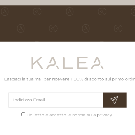
Lasciaci la tua mail per ricevere il 10% di sconto sul primo ordi
Ho letto e accetto le norme sulla
privacy
.
Alternative: