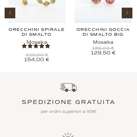
ORECCHINI SPIRALE
ORECCHINI GOCCIA
DI SMALTO
DI SMALTO BIG
Mosaika
Mosaika
185,00
€
129,50
€
220,00
€
154,00
€
SPEDIZIONE GRATUITA
per ordini superiori a 99€