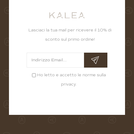
Lasciaci la tua mail per ricevere il 10% di
sconto sul primo ordine!
Ho letto e accetto le norme sulla
privacy
.
Alternative: